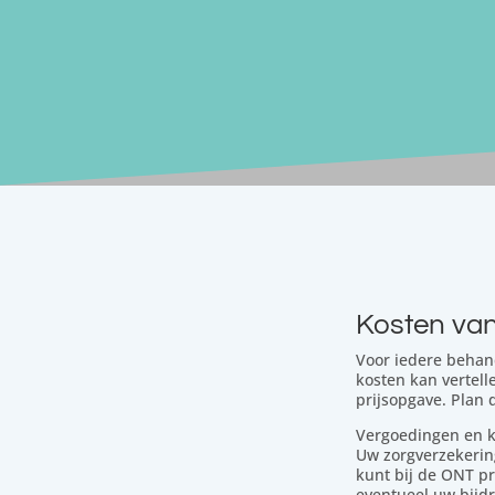
Kosten van
Voor iedere behand
kosten kan vertelle
prijsopgave. Plan d
Vergoedingen en k
Uw zorgverzekering
kunt bij de ONT p
eventueel uw bijdra