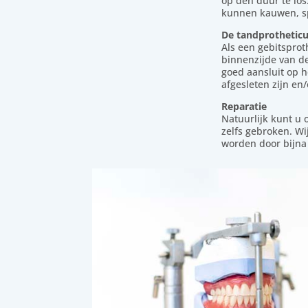
op den duur te los
kunnen kauwen, sp
De tandprotheticu
Als een gebitsprot
binnenzijde van d
goed aansluit op h
afgesleten zijn en/
Reparatie
Natuurlijk kunt u 
zelfs gebroken. Wi
worden door bijna