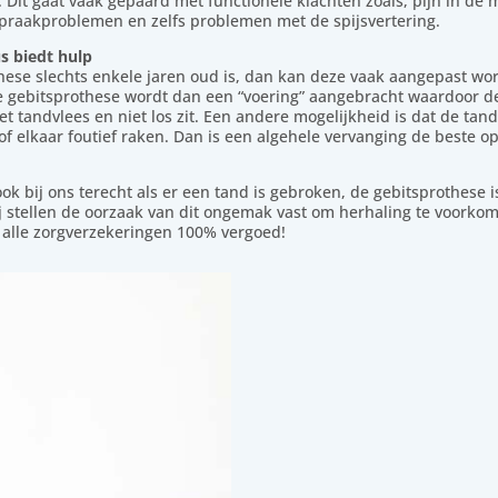
. Dit gaat vaak gepaard met functionele klachten zoals, pijn in de 
raakproblemen en zelfs problemen met de spijsvertering.
s biedt hulp
hese slechts enkele jaren oud is, dan kan deze vaak aangepast wo
e gebitsprothese wordt dan een “voering” aangebracht waardoor d
et tandvlees en niet los zit. Een andere mogelijkheid is dat de tan
of elkaar foutief raken. Dan is een algehele vervanging de beste op
ook bij ons terecht als er een tand is gebroken, de gebitsprothese 
j stellen de oorzaak van dit ongemak vast om herhaling te voorko
 alle zorgverzekeringen 100% vergoed!