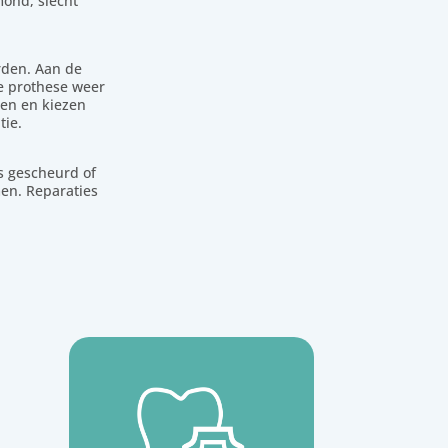
mond, slecht
rden. Aan de
e prothese weer
den en kiezen
tie.
is gescheurd of
men. Reparaties